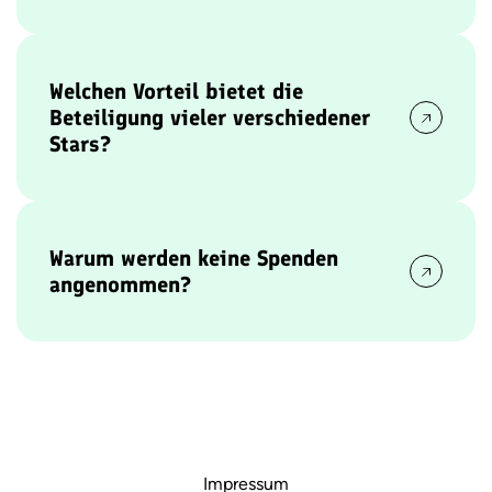
Die Vielfalt der Persönlichkeiten steigert die
Medienpräsenz, erreicht eine breitere Zielgruppe
und maximiert die Einnahmen für wohltätige
Welchen Vorteil bietet die
Zwecke. Zudem sorgt sie für mehr
Beteiligung vieler verschiedener
Aufmerksamkeit und Unterstützung sozialer
Stars?
Projekte zugunsten benachteiligter Kinder.
Die Stars mobilisieren ihre Fanbasen, steigern die
Medienpräsenz und erreichen eine breite
Zielgruppe. Ihre Vielfalt bringt zusätzliche
Warum werden keine Spenden
Dynamik und Unterhaltung ins Event, was es für
angenommen?
alle Beteiligten noch attraktiver macht und die
Einnahmen für wohltätige Zwecke maximiert.
Kicken mit Stars möchte eine eigenständige und
unabhängige Herangehensweise bewahren und
nimmt daher keine direkten Spenden an.
Stattdessen wird empfohlen, direkt an die
unterstützten Partnerprojekte zu spenden.
Impressum