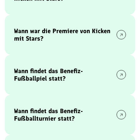
Benjamin Ernst, Unternehmer und Manager aus
Hamburg, ist der visionäre Gründer und Initiator
von
Kicken mit Stars
.
Wann war die Premiere von Kicken
mit Stars?
Das Premieren-Spiel mit rund 50 Stars und
Persönlichkeiten fand am Sonntag, den 5. Juni
2016, im Liebig-Stadion statt.
Wann findet das Benefiz-
Fußballpiel statt?
Das Benefiz-Fußballspiel findet traditionell am
Sonntag nach dem DFB-Pokal-Finale statt. Der
nächste Termin ist
Sonntag, der 25. Mai 2025
.
Wann findet das Benefiz-
Fußballturnier statt?
Das Benefiz-Fußballturnier findet am ersten
Neujahrswochenende statt. Der nächste Termin