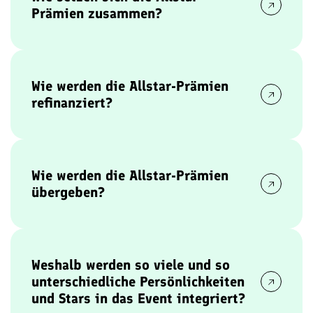
Partnerprojekte für benachteiligte Kinder
Prämien zusammen?
gespendet werden.
Die
Allstar-Prämien
bei den Benefiz-
Fußballspielen setzen sich aus
Spielzeiten
und
Torprämien
der teilnehmenden Allstars
Wie werden die Allstar-Prämien
zusammen.
refinanziert?
Die
Allstar-Prämien
werden ausschließlich durch
Beiträge von
Partnern, Sponsoren
und
mediale
Leistungen
rund um das Event refinanziert.
Wie werden die Allstar-Prämien
übergeben?
Die
Allstar-Prämien
werden nach Spiel- oder
Turnierende zusammengerechnet und
anschließend
feierlich per Scheck durch die
Weshalb werden so viele und so
Allstars
direkt an die ausgewählten
unterschiedliche Persönlichkeiten
Partnerprojekte für benachteiligte Kinder
und Stars in das Event integriert?
übergeben.