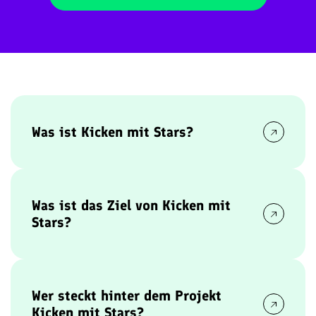
Was ist Kicken mit Stars?
Kicken mit Stars
ist ein jährliches Benefiz-
Fußballspiel, bei dem prominente
Persönlichkeiten aus Comedy, Musik, Politik,
Was ist das Ziel von Kicken mit
Schauspiel, Social Media, Sport, Fernsehen und
Stars?
Wirtschaft gemeinsam antreten. Ihr Ziel: durch
das Spiel Aufmerksamkeit zu schaffen und
Kicken mit Stars
nutzt seine Benefiz-
Spenden für benachteiligte Kinder zu sammeln.
Fußballspiele, um auf unterhaltsame Weise mehr
Aufmerksamkeit und Bewusstsein für wohltätige
Wer steckt hinter dem Projekt
Zwecke in der Gesellschaft zu schaffen.
Kicken mit Stars?