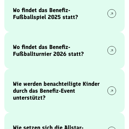
ist
Samstag, der 3. Januar 2026, und Sonntag,
Wo findet das Benefiz-
der 4. Januar 2026
.
Fußballspiel 2025 statt?
Das Benefiz-Fußballspiel wird im
Eilenriedestadion von Hannover 96
ausgetragen,
gelegen in der
Clausewitzstraße 4, 30175
Wo findet das Benefiz-
Hannover
.
Fußballturnier 2026 statt?
Das Benefiz-Fußballturnier wird in der
Barclays
Arena in Hamburg
ausgetragen, gelegen in der
Sylvesterallee 10, 22525 Hamburg
.
Wie werden benachteiligte Kinder
durch das Benefiz-Event
unterstützt?
Kicken mit Stars
generiert gemeinsam mit den
Allstars durch verschiedene Events Einnahmen,
sogenannte
Allstar-Prämien
, die an
Wie setzen sich die Allstar-