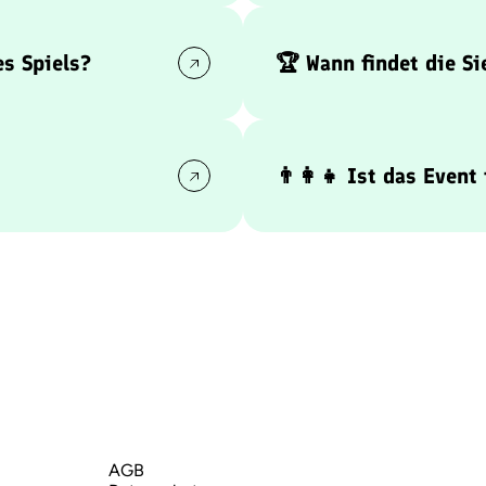
!
Nach jeder Spielzeit gibt e
sorgt!
s Spiels?
🏆 Wann findet die Si
rhaltsam:
Die Siegerehrung mit Poka
nce von Oceana Mahlmann
startet direkt nach dem le
er Boundz Trommlerband
dauert bis ca.
16:30 Uhr.
👨‍👩‍👧 Ist das Event
i ist, erlebt das komplette
Absolut! Das Rahmenprogra
raschungen und Ehrungen.
Altersgruppen – es gibt M
Kinder und Erwachsene zu
AGB