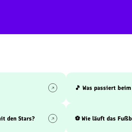
🎵 Was passiert beim
t das bunte
Um
13:15 Uhr
ziehen die Te
ß und Klein
Nationalhymne wird dabei 
emotionaler Gänsehautmo
it den Stars?
⚽ Wie läuft das Fußb
 Autogrammstunde mit
Das Spiel besteht aus
drei 