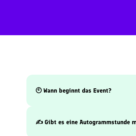
🕙 Wann beginnt das Event?
Der Einlass startet um
10:00 Uhr
. Ab dann läuf
Rahmenprogramm mit vielen Aktionen für Gro
✍️ Gibt es eine Autogrammstunde m
Ja! Von
10:30 bis 12:00 Uhr
findet die große