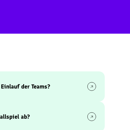
 Einlauf der Teams?
ams feierlich ins Stadion ein. Die deutsche
live von
Ronis Goliath
interpretiert – ein
ment.
allspiel ab?
Spielzeiten.