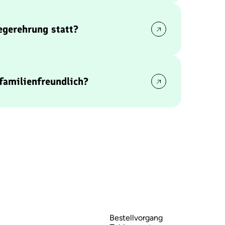
s ein
Elfmeterschießen
, das für Spannung
egerehrung statt?
l- und Scheckübergabe an die Partnerprojekte
tzten Spielabschnitt, gegen
16:05 Uhr
, und
 familienfreundlich?
mm ab 10:00 Uhr richtet sich an alle
itmachaktionen, Unterhaltung und genug für
 entdecken.
Bestellvorgang