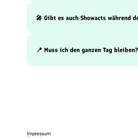
unseren Allstars statt. Früh kommen lohnt sich
🎤 Gibt es auch Showacts während de
Ja! In den Pausen wird es richtig laut und unte
•
1. Halbzeitshow (14:15 Uhr):
Live-Performa
•
2. Halbzeitshow (15:15 Uhr):
Auftritt von d
📍 Muss ich den ganzen Tag bleiben?
Natürlich nicht – aber wer den ganzen Tag dabe
Programm inklusive aller Shows, Spiele, Über
Impressum